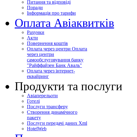
Питання та відповіді
Поради
Інформація про тарифи
Оплата Авіаквитків
Рахунки
Акти
Повернення коштів
Оплата через центри Оплата
через центри
самообслуговування банку
"Райффайзен Банк Аваль"
Оплата через інтернет-
еквайринг
Продукти та послуги
Авіаперельоти
Готелі
Послуги трансферу
Створення динамічного
пакету
Послуги передачі даних Xml
HotelWeb