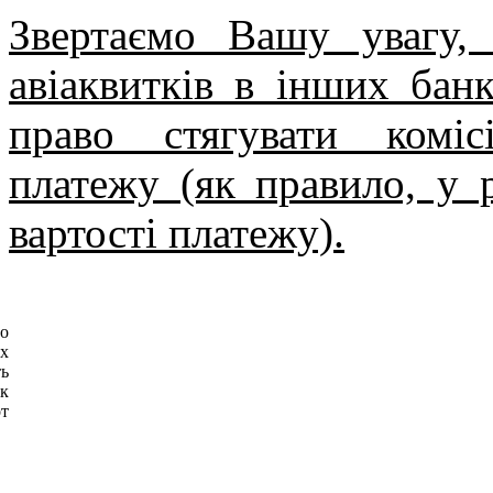
Звертаємо Вашу увагу,
авіаквитків в інших бан
право стягувати комі
платежу (як правило, у 
вартості платежу).
о
их
ь
к
т