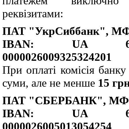
платежем виключн
реквізитами:
ПАТ "УкрСиббанк", МФ
IBAN: UA 64
0000026009325324201
При оплаті комісія банку
суми, але не менше
15 грн
ПАТ "СБЕРБАНК", МФО
IBAN: UA 65
0000026005013054254