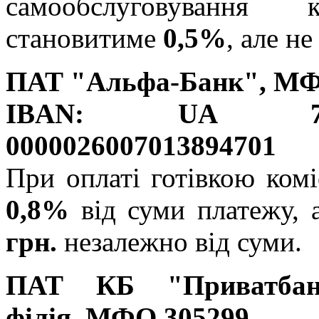
самообслуговування 
становитиме
0,5%
, але н
ПАТ "Альфа-Банк", МФ
IBAN: UA 72
0000026007013894701
При оплаті готівкою комі
0,8%
від суми платежу,
грн.
незалежно від суми.
ПАТ КБ "Приватбан
філія, МФО 305299,