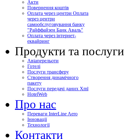
Акти
Повернення коштів
Оплата через центри Оплата
через центри
самообслуговування банку
"Райффайзен Банк Аваль"
Оплата через інтернет-
еквайринг
Продукти та послуги
Авіаперельоти
Готелі
Послуги трансферу
Створення динамічного
пакету
Послуги передачі даних Xml
HotelWeb
Про нас
Переваги InterLine Aero
Інновації
Технології
Контакти