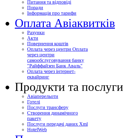
Питання та відповіді
Поради
Інформація про тарифи
Оплата Авіаквитків
Рахунки
Акти
Повернення коштів
Оплата через центри Оплата
через центри
самообслуговування банку
"Райффайзен Банк Аваль"
Оплата через інтернет-
еквайринг
Продукти та послуги
Авіаперельоти
Готелі
Послуги трансферу
Створення динамічного
пакету
Послуги передачі даних Xml
HotelWeb